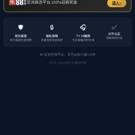
一滴汗珠万粒粮
,万粒汗珠谷满仓
竞技体育学院
夏子怡
夏子怡（
1996.11——），女，满族，共青团员，竞技体育学院运
动训练专业，曾获得二〇一四年国家励志奖学金 2014、2015年
william威廉中文官网跆拳道锦标赛冠军 william威廉中文官网三好学
生 2016年6月以495的成绩通过大学英语四级 二〇一五学年国家奖学
金 william威廉中文官网三好学生 二〇一四年北京世锦赛优秀志愿者