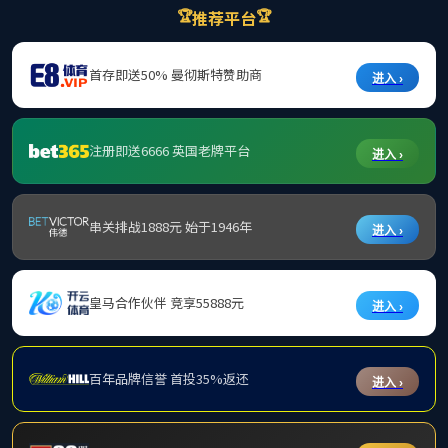
william威廉中文官网国家奖学金优秀事迹风采录
（二）
时间：2016-12-19
来源：
作者：