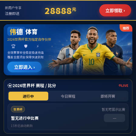
******
威廉希尔(MACAU·williamhill)中文官网-Official Website
毕业典礼
时间：2025-09-10
来源：
作者：